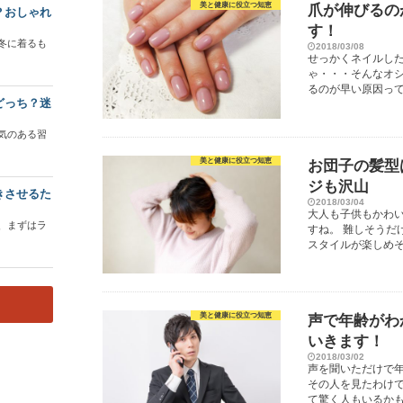
美と健康に役立つ知恵
爪が伸びるの
？おしゃれ
す！
冬に着るも
2018/03/08
せっかくネイルし
ゃ・・・そんなオシ
るのが早い原因って
どっち？迷
気のある習
美と健康に役立つ知恵
お団子の髪型
ジも沢山
きさせるた
2018/03/04
大人も子供もかわ
、まずはラ
すね。 難しそうだ
スタイルが楽しめそう
美と健康に役立つ知恵
声で年齢がわ
いきます！
2018/03/02
声を聞いただけで
その人を見たわけ
て驚く人もいるかも