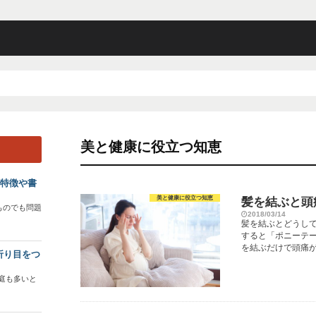
美と健康に役立つ知恵
？特徴や書
美と健康に役立つ知恵
髪を結ぶと頭
ものでも問題
2018/03/14
髪を結ぶとどうし
すると「ポニーテー
を結ぶだけで頭痛が起
折り目をつ
庭も多いと