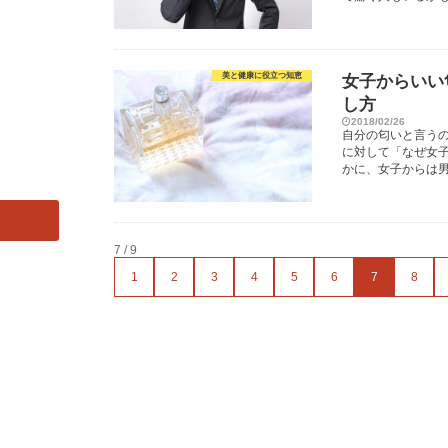
美と健康に役立つ知恵
女子からいい
し方
2018/02/26
自分の匂いと言うの
に対して「なぜ女子
かに、女子からは男
7 / 9
1
2
3
4
5
6
7
8