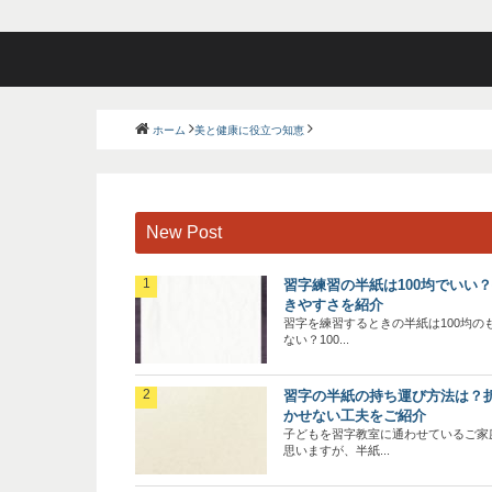
ホーム
美と健康に役立つ知恵
New Post
習字練習の半紙は100均でいい
きやすさを紹介
習字を練習するときの半紙は100均の
ない？100...
習字の半紙の持ち運び方法は？
かせない工夫をご紹介
子どもを習字教室に通わせているご家
思いますが、半紙...