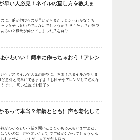
が早い人必見！ネイルの直し方を教えま
たのに、爪が伸びるのが早いからまたサロンへ行かなくち
ャレ女子も多いのではないでしょうか？ そもそも爪が伸び
あるの？根元が伸びてしまった爪を自分...
はかわいい！簡単に作っちゃおう！アレン
いいヘアスタイルで人気の髪型に、お団子スタイルがありま
けど意外と簡単にできますよ！お団子をアレンジして色んな
です。 高い位置でお団子を...
かるって本当？年齢とともに声も老化して
年齢がわかるという話を聞いたことがある人もいますよね。
ではないのに、声を聞いただけで年齢が分かってしまうなん
しれません。 ですが、人間が年を取っ...