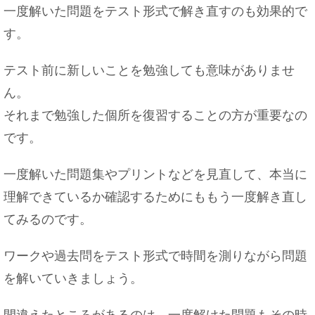
一度解いた問題をテスト形式で解き直すのも効果的で
す。
テスト前に新しいことを勉強しても意味がありませ
焼きそばに入れる豚肉はどの部位が一番？専門家
の意見も
ん。
それまで勉強した個所を復習することの方が重要なの
です。
褒め言葉として女性に使える四字熟語をご紹介
一度解いた問題集やプリントなどを見直して、本当に
理解できているか確認するためにももう一度解き直し
てみるのです。
ワークや過去問をテスト形式で時間を測りながら問題
オンリーワンの意味とは？恋愛する上で大切なこ
とを学ぼう
を解いていきましょう。
間違えたところがあるのは、一度解けた問題もその時