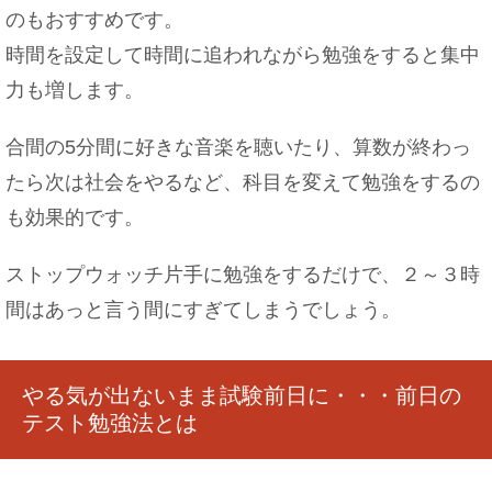
のもおすすめです。
習字の半紙の持ち運び方法は？折り目をつかせな
時間を設定して時間に追われながら勉強をすると集中
い工夫をご紹介
力も増します。
合間の5分間に好きな音楽を聴いたり、算数が終わっ
赤ちゃんがミルクから牛乳へ切り替えする時期や
たら次は社会をやるなど、科目を変えて勉強をするの
注意点をご紹介
も効果的です。
ストップウォッチ片手に勉強をするだけで、２～３時
間はあっと言う間にすぎてしまうでしょう。
神社のお祭りで祝儀を持参する際に知っておくべ
きマナー
やる気が出ないまま試験前日に・・・前日の
テスト勉強法とは
好きな人が職場を辞めるときにできる対処法！恋
を実らせる方法