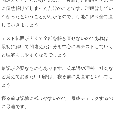
に偶然解けてしまっただけのことです。理解はしてい
数学が得意な人が向いている職業は？理数系に強
なかったということがわかるので、可能な限り全て直
い人の特徴
していきましょう。
テスト範囲が広くて全部を解き直せないのであれば、
最初に解いて間違えた部分を中心に再テストしていく
付き合う前に旅行をした場合部屋は○○取るように
しよう！
と理解もしやすくなるでしょう。
暗記が必要なものもあります。英単語や理科、社会な
ど覚えておきたい用語は、寝る前に見直すといいでし
ょう。
寝る前は記憶に残りやすいので、最終チェックするの
に最適です。