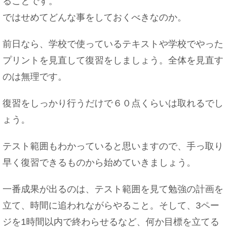
ることです。
ではせめてどんな事をしておくべきなのか。
前日なら、学校で使っているテキストや学校でやった
意外と知らない！？みりんと砂糖の違いや使い分
けについて
プリントを見直して復習をしましょう。全体を見直す
のは無理です。
復習をしっかり行うだけで６０点くらいは取れるでし
車のペダルにペダルカバーを取り付けよう！その
ょう。
やり方を解説！
テスト範囲もわかっていると思いますので、手っ取り
早く復習できるものから始めていきましょう。
忘年会の会費の集め方は？上司は多め？上手に徴
収する方法
一番成果が出るのは、テスト範囲を見て勉強の計画を
立て、時間に追われながらやること。そして、3ペー
ジを1時間以内で終わらせるなど、何か目標を立てる