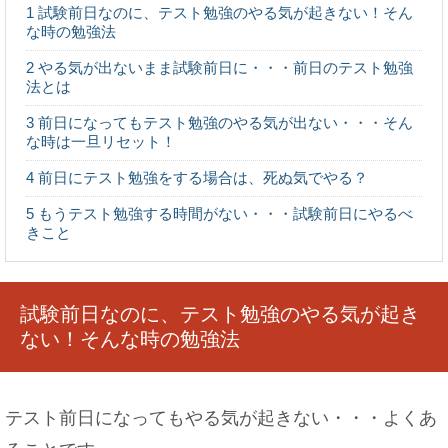
みりんはアルコール？飲酒運転で検挙される可能
1
試験前日なのに、テスト勉強のやる気が起きない！そん
性もあります！
な時の勉強法
2
やる気が出ないまま試験前日に・・・前日のテスト勉強
法とは
3
前日になってもテスト勉強のやる気が出ない・・・そん
人身事故の罰金の通知が来ない・・・実は地域に
な時は一旦リセット！
よって違う！
4
前日にテスト勉強をする場合は、死ぬ気でやる？
5
もうテスト勉強する時間がない・・・試験前日にやるべ
きこと
髪の毛は一ヶ月に2センチ伸びるって本当？平均は
○センチ！
試験前日なのに、テスト勉強のやる気が起き
ない！そんな時の勉強法
バレエの柔軟が痛い！必要性や上達のための効果
テスト前日になってもやる気が起きない・・・よくあ
的な柔軟のコツ