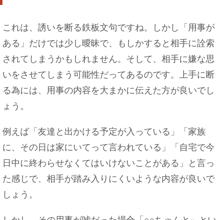
セミダブルに大人２人はキツイ！ホテルの「セミ
ダブル」の意味
これは、誘いを断る鉄板文句ですね。しかし「用事が
ある」だけでは少し曖昧で、もしかすると相手に詮索
されてしまうかもしれません。そして、相手に嫌な思
いをさせてしまう可能性だってあるのです。上手に断
バイトの休みを取って旅行に行きたい時はこうし
よう
る為には、用事の内容を大まかに伝えた方が良いでし
ょう。
例えば「友達と出かける予定が入っている」「家族
子猫が首輪を嫌がる時の対処法！首輪をつけた方
に、その日は家にいてって言われている」「自宅で今
がいい理由
日中に終わらせなくてはいけないことがある」と言っ
た感じで、相手が踏み入りにくいような内容が良いで
しょう。
しかし、その用事が嘘だった場合「○○ちゃんと」とい