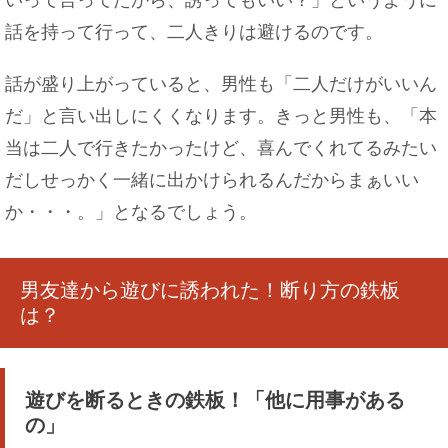
話を持って行って、二人きりは避けるのです。
文化祭で教室の壁などを装飾したい！簡単にでき
話が盛り上がっていると、男性も「二人だけがいいん
る方法も紹介！
だ」と言い出しにくくなります。きっと男性も、「本
当は二人で行きたかったけど、喜んでくれてるみたい
だしせっかく一緒に出かけられるんだからまぁいい
おいしいおにぎりは握り方じゃない！？ご飯の炊
か・・・。」となるでしょう。
き方がポイント
男友達から遊びに誘われた！断り方の鉄板
は？
メイクが濃い女性の心理とは？男性から見たＮＧ
メイクとは
遊びを断るときの鉄板！「他に用事がある
の」