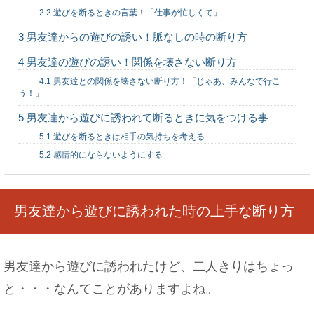
2.2
遊びを断るときの言葉！「仕事が忙しくて」
3
男友達からの遊びの誘い！脈なしの時の断り方
ピアスの穴がふさがる期間は？ふさがった時の対
処法もご紹介！
4
男友達の遊びの誘い！関係を壊さない断り方
4.1
男友達との関係を壊さない断り方！「じゃあ、みんなで行こ
う！」
5
男友達から遊びに誘われて断るときに気をつける事
カナヘビを初めて飼育する人は、与えるエサにつ
5.1
遊びを断るときは相手の気持ちを考える
いて理解しよう
5.2
感情的にならないようにする
男友達から遊びに誘われた時の上手な断り方
数学が得意な人が向いている職業は？理数系に強
い人の特徴
男友達から遊びに誘われたけど、二人きりはちょっ
と・・・なんてことがありますよね。