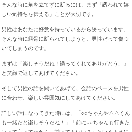
飼い猫が脱走した夢を見たら、こんな意味かもし
そんな時に角を立てずに断るには、まず「誘われて嬉
れませんよ！
しい気持ちを伝える」ことが大切です。
男性はあなたに好意を持っているから誘っています。
そんな時に露骨に断られてしまうと、男性だって傷つ
片栗粉をクッキーに使うとどんな食感？片栗粉効
果でサクサク♪
いてしまうのです。
まずは『楽しそうだね！誘ってくれてありがとう。』
と笑顔で返してあげてください。
好きな人が職場を辞めるときにできる対処法！恋
を実らせる方法
そして男性の話を聞いてあげて、会話のペースを男性
に合わせ、楽しい雰囲気にしてあげてください。
詳しい話になってきた時には、「○○ちゃんや△△くん
A型女性の別れ方は？A型女性の恋愛傾向と恋を失
いやすい場面
も一緒だと楽しそうだね！」「前に○○ちゃんも行きた
いって言ってたから、誘ってもいい？」というように