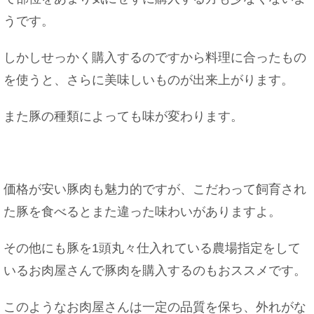
うです。
しかしせっかく購入するのですから料理に合ったもの
付き合う前に旅行をした場合部屋は○○取るように
を使うと、さらに美味しいものが出来上がります。
しよう！
また豚の種類によっても味が変わります。
焼きそばに入れる豚肉はどの部位が一番？専門家
の意見も
価格が安い豚肉も魅力的ですが、こだわって飼育され
た豚を食べるとまた違った味わいがありますよ。
その他にも豚を1頭丸々仕入れている農場指定をして
親指や小指を使ったポーズについて！意味や気を
いるお肉屋さんで豚肉を購入するのもおススメです。
つける事！
このようなお肉屋さんは一定の品質を保ち、外れがな