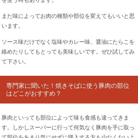
神社のお祭りで祝儀を持参する際に知っておくべ
きマナー
また味によってお肉の種類や部位を変えてもいいと思
います。
ソース味だけでなく塩味やカレー味、醤油にたらこを
飼い猫が脱走した夢を見たら、こんな意味かもし
絡めたりしてもとっても美味しいです。ぜひ試してみ
れませんよ！
て下さい。
専門家に聞いた！焼きそばに使う豚肉の部位
褒め言葉として女性に使える四字熟語をご紹介
はどこがおすすめ？
豚肉といっても部位によって味も食感も違ってきま
す。しかしスーパーに行って何気なく豚肉を手に取っ
好きな人が職場を辞めるときにできる対処法！恋
を実らせる方法
て部位をあまり気にせずに購入する方も少なくないよ