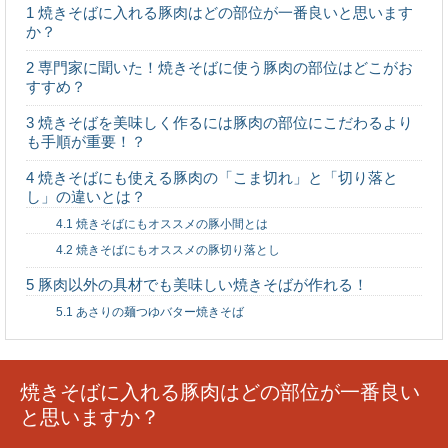
バイトの休みを取って旅行に行きたい時はこうし
1
焼きそばに入れる豚肉はどの部位が一番良いと思います
よう
か？
2
専門家に聞いた！焼きそばに使う豚肉の部位はどこがお
すすめ？
3
焼きそばを美味しく作るには豚肉の部位にこだわるより
カナヘビを初めて飼育する人は、与えるエサにつ
も手順が重要！？
いて理解しよう
4
焼きそばにも使える豚肉の「こま切れ」と「切り落と
し」の違いとは？
4.1
焼きそばにもオススメの豚小間とは
4.2
焼きそばにもオススメの豚切り落とし
たこ焼きに入れるおすすめチーズ！こんな種類が
5
豚肉以外の具材でも美味しい焼きそばが作れる！
ＧＯＯＤ！
5.1
あさりの麺つゆバター焼きそば
焼きそばに入れる豚肉はどの部位が一番良い
布をアクリル絵の具で染める方法！必要なものや
と思いますか？
手順を解説