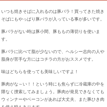
いつも焼きそばに入れるのは豚バラ！買ってきた焼き
そばにもやっぱり豚バラが入っている事が多いです。
電車でイケメンが隣に！冷静な女性も内心は喜び
でいっぱい
豚バラがない時は豚小間、豚ももの薄切りを使いま
す。
豚バラに比べて脂が少ないので、ヘルシー志向の人や
買った服を返品、交換したいと思うときにまず読
みましょう
脂身が苦手な方にはコチラの方がおススメです。
味はどちらを使っても美味しいですよ！
髪の毛は一ヶ月に2センチ伸びるって本当？平均は
豚肉がな～い！！という時にも焦らずに冷蔵庫の中を
○センチ！
隈なく捜索してみましょう。豚肉が発見できなくても
ウィンナーやベーコンがあれば大丈夫、また豚ひき肉
を使う時もあります。