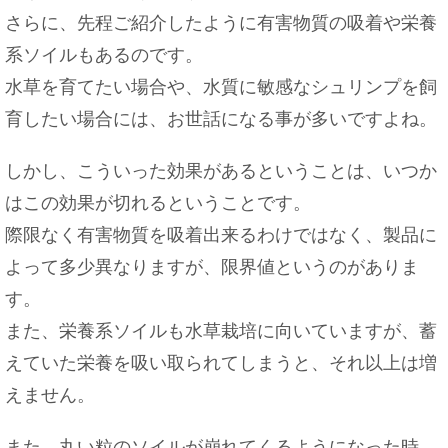
がいい理由
さらに、先程ご紹介したように有害物質の吸着や栄養
系ソイルもあるのです。
水草を育てたい場合や、水質に敏感なシュリンプを飼
育したい場合には、お世話になる事が多いですよね。
ピアスの穴がふさがる期間は？ふさがった時の対
処法もご紹介！
しかし、こういった効果があるということは、いつか
はこの効果が切れるということです。
際限なく有害物質を吸着出来るわけではなく、製品に
文化祭で教室の壁などを装飾したい！簡単にでき
よって多少異なりますが、限界値というのがありま
る方法も紹介！
す。
また、栄養系ソイルも水草栽培に向いていますが、蓄
えていた栄養を吸い取られてしまうと、それ以上は増
カナヘビを初めて飼育する人は、与えるエサにつ
えません。
いて理解しよう
また、丸い粒のソイルが崩れてくるようになった時