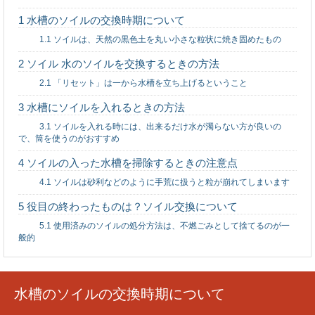
数学が得意な人が向いている職業は？理数系に強
1
水槽のソイルの交換時期について
い人の特徴
1.1
ソイルは、天然の黒色土を丸い小さな粒状に焼き固めたもの
2
ソイル 水のソイルを交換するときの方法
2.1
「リセット」は一から水槽を立ち上げるということ
3
水槽にソイルを入れるときの方法
米を炊くのに失敗！固い・パサパサ・柔らかい時
の原因と対処法
3.1
ソイルを入れる時には、出来るだけ水が濁らない方が良いの
で、筒を使うのがおすすめ
4
ソイルの入った水槽を掃除するときの注意点
4.1
ソイルは砂利などのように手荒に扱うと粒が崩れてしまいます
飼い猫が脱走した夢を見たら、こんな意味かもし
5
役目の終わったものは？ソイル交換について
れませんよ！
5.1
使用済みのソイルの処分方法は、不燃ごみとして捨てるのが一
般的
水槽のソイルの交換時期について
片栗粉をクッキーに使うとどんな食感？片栗粉効
果でサクサク♪