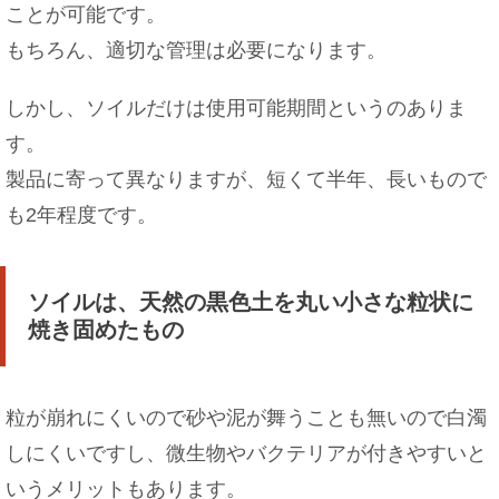
ことが可能です。
もちろん、適切な管理は必要になります。
祖母が亡くなると休んで大丈夫？会社への連絡や
マナーについて
しかし、ソイルだけは使用可能期間というのありま
す。
製品に寄って異なりますが、短くて半年、長いもので
メイクが濃い女性の心理とは？男性から見たＮＧ
も2年程度です。
メイクとは
ソイルは、天然の黒色土を丸い小さな粒状に
焼き固めたもの
セミダブルに大人２人はキツイ！ホテルの「セミ
ダブル」の意味
粒が崩れにくいので砂や泥が舞うことも無いので白濁
しにくいですし、微生物やバクテリアが付きやすいと
いうメリットもあります。
子猫が首輪を嫌がる時の対処法！首輪をつけた方