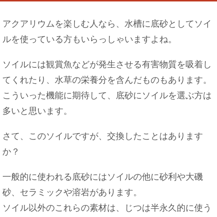
アクアリウムを楽しむ人なら、水槽に底砂としてソイ
ルを使っている方もいらっしゃいますよね。
好きな人が職場を辞めるときにできる対処法！恋
を実らせる方法
ソイルには観賞魚などが発生させる有害物質を吸着し
てくれたり、水草の栄養分を含んだものもあります。
こういった機能に期待して、底砂にソイルを選ぶ方は
多いと思います。
車のペダルにペダルカバーを取り付けよう！その
やり方を解説！
さて、このソイルですが、交換したことはあります
か？
一般的に使われる底砂にはソイルの他に砂利や大磯
おいしいおにぎりは握り方じゃない！？ご飯の炊
き方がポイント
砂、セラミックや溶岩があります。
ソイル以外のこれらの素材は、じつは半永久的に使う