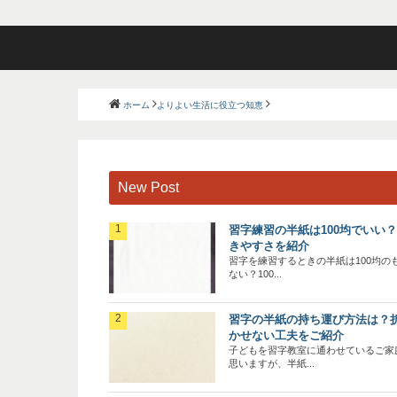
ホーム
よりよい生活に役立つ知恵
New Post
習字練習の半紙は100均でいい
きやすさを紹介
習字を練習するときの半紙は100均の
ない？100...
習字の半紙の持ち運び方法は？
かせない工夫をご紹介
子どもを習字教室に通わせているご家
思いますが、半紙...