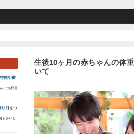
生後10ヶ月の赤ちゃんの体
いて
？特徴や書
ものでも問題
折り目をつ
庭も多いと