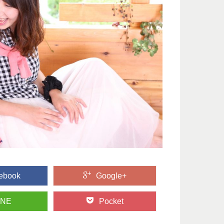
ebook
Google+
INE
Pocket