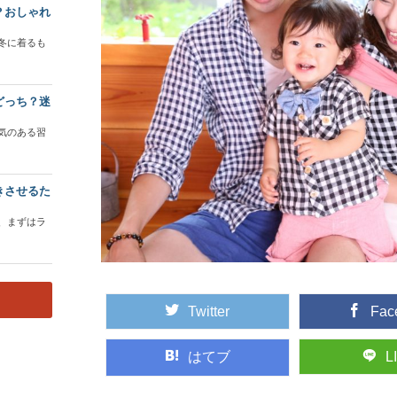
？おしゃれ
冬に着るも
どっち？迷
気のある習
きさせるた
、まずはラ
Twitter
Fac
はてブ
L