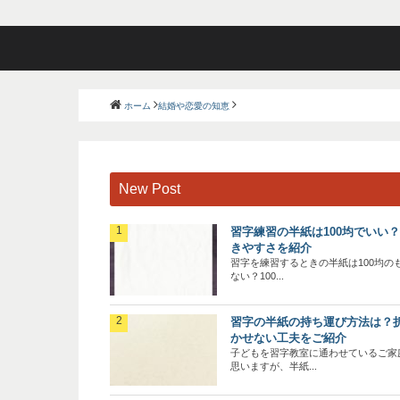
ホーム
結婚や恋愛の知恵
New Post
習字練習の半紙は100均でいい
きやすさを紹介
習字を練習するときの半紙は100均の
ない？100...
習字の半紙の持ち運び方法は？
かせない工夫をご紹介
子どもを習字教室に通わせているご家
思いますが、半紙...