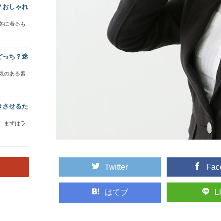
？おしゃれ
冬に着るも
どっち？迷
気のある習
きさせるた
、まずはラ
Twitter
Fac
はてブ
L