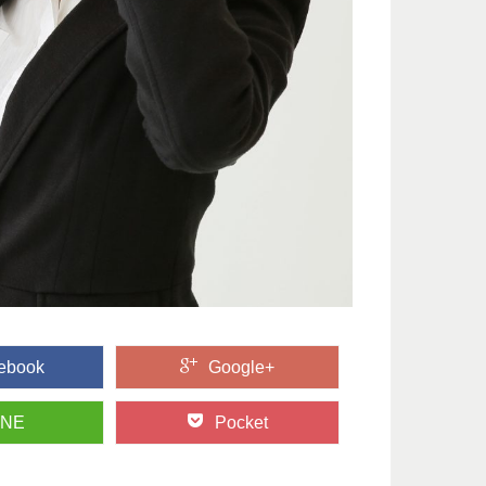
ebook
Google+
INE
Pocket