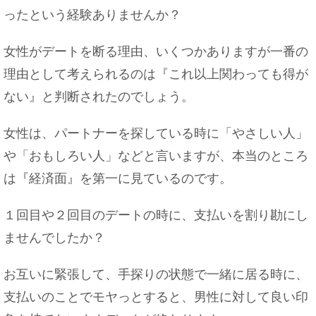
いて
ったという経験ありませんか？
女性がデートを断る理由、いくつかありますが一番の
理由として考えられるのは『これ以上関わっても得が
中卒でも結婚できる？女性の学歴と結婚の関係に
ない』と判断されたのでしょう。
ついて
女性は、パートナーを探している時に「やさしい人」
や「おもしろい人」などと言いますが、本当のところ
は『経済面』を第一に見ているのです。
水泳で筋肉痛・・・クロールで脇が痛くなる場合
の対策法！
１回目や２回目のデートの時に、支払いを割り勘にし
ませんでしたか？
お互いに緊張して、手探りの状態で一緒に居る時に、
コオロギの飼育・繁殖方法！繁殖の手順と育て
方・孵化しない原因
支払いのことでモヤっとすると、男性に対して良い印