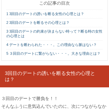
この記事の目次
マニキュアの落とし方！皮膚にはみ出たものはこ
1
3回目のデートの誘いを断る女性の心理とは？
うしよう！
2
3回目のデートを断るその心理とは？
3
3回目のデートの約束が決まらない時って？断る時の女性
の心理とは
4
デートを断わられた・・・。この理由なら脈はない？
忘年会の会費の集め方は？上司は多め？上手に徴
収する方法
5
３回目のデートに繋がらない・・・。大きな理由とは？
3回目のデートの誘いを断る女性の心理と
意外と知らない！？みりんと砂糖の違いや使い分
は？
けについて
３回目のデートで勝負を！！
そんなふうに意気込んでいたのに、次につながらなか
ハムスターが巣箱をひっくり返す習性と理由につ