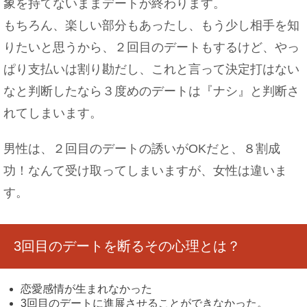
象を持てないままデートが終わります。
もちろん、楽しい部分もあったし、もう少し相手を知
りたいと思うから、２回目のデートもするけど、やっ
電車でイケメンが隣に！冷静な女性も内心は喜び
でいっぱい
ぱり支払いは割り勘だし、これと言って決定打はない
なと判断したなら３度めのデートは『ナシ』と判断さ
れてしまいます。
色白の女性がモテるのはなぜ？色白女性の魅力に
男性は、２回目のデートの誘いがOKだと、８割成
ついて
功！なんて受け取ってしまいますが、女性は違いま
す。
布をアクリル絵の具で染める方法！必要なものや
手順を解説
3回目のデートを断るその心理とは？
恋愛感情が生まれなかった
3回目のデートに進展させることができなかった。