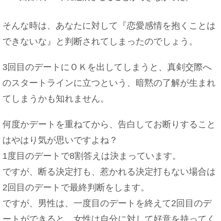
付き合ってない男性から旅行に誘われたら部屋別
にすべきか
そんな時は、あなたに対して『恋愛感情を抱くことは
できないな』と判断されてしまったのでしょう。
3回目のデートにＯＫを出してしまうと、真剣交際へ
世界の人種の種類とは？それぞれの特徴について
のスタートラインに立つという、暗黙の了解が生まれ
徹底調査！
てしまうかも知れません。
何度かデートを重ねてから、告白してお断りすること
習字の半紙の持ち運び方法は？折り目をつかせな
はやはり気が思いですよね？
い工夫をご紹介
1度目のデートで8割答えは決まっています。
ですが、断る決定打も、惹かれる決定打もない場合は
2回目のデートで最終判断をします。
ですが、男性は、一度目のデートを終えて2回目のデ
夜ご飯を食べないのは健康に良い！？その理由に
ついて
ートができると、女性は自分に対して好意を持ってく