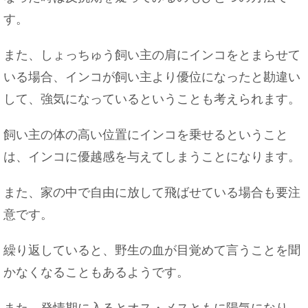
す。
また、しょっちゅう飼い主の肩にインコをとまらせて
いる場合、インコが飼い主より優位になったと勘違い
カナヘビを初めて飼育する人は、与えるエサにつ
いて理解しよう
して、強気になっているということも考えられます。
飼い主の体の高い位置にインコを乗せるということ
は、インコに優越感を与えてしまうことになります。
バイトの休みを取って旅行に行きたい時はこうし
よう
また、家の中で自由に放して飛ばせている場合も要注
意です。
繰り返していると、野生の血が目覚めて言うことを聞
ピアスの穴がふさがる期間は？ふさがった時の対
処法もご紹介！
かなくなることもあるようです。