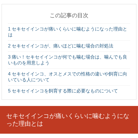
この記事の目次
数学が得意な人が向いている職業は？理数系に強
1
セキセイインコが痛いくらいに噛むようになった理由と
い人の特徴
は
2
セキセイインコが、痛いほどに噛む場合の対処法
3
痛い！セキセイインコが何でも噛む場合は、噛んでも良
いものを用意しよう
買った服を返品、交換したいと思うときにまず読
4
セキセイインコ、オスとメスでの性格の違いや飼育に向
みましょう
いている人について
5
セキセイインコを飼育する際に必要なものについて
髪の毛は一ヶ月に2センチ伸びるって本当？平均は
○センチ！
セキセイインコが痛いくらいに噛むようにな
った理由とは