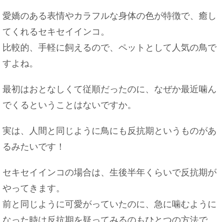
愛嬌のある表情やカラフルな身体の色が特徴で、癒し
飼い猫が脱走した夢を見たら、こんな意味かもし
れませんよ！
てくれるセキセイインコ。
比較的、手軽に飼えるので、ペットとして人気の鳥で
すよね。
神社のお祭りで祝儀を持参する際に知っておくべ
最初はおとなしくて従順だったのに、なぜか最近噛ん
きマナー
でくるということはないですか。
実は、人間と同じように鳥にも反抗期というものがあ
るみたいです！
付き合う前に旅行をした場合部屋は○○取るように
しよう！
セキセイインコの場合は、生後半年くらいで反抗期が
やってきます。
前と同じように可愛がっていたのに、急に噛むように
おいしいおにぎりは握り方じゃない！？ご飯の炊
なった時は反抗期を疑ってみるのもひとつの方法で
き方がポイント