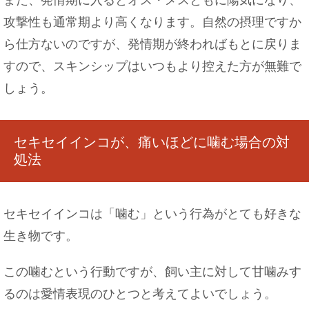
また、発情期に入るとオス・メスともに陽気になり、
攻撃性も通常期より高くなります。自然の摂理ですか
たこ焼きに入れるおすすめチーズ！こんな種類が
ら仕方ないのですが、発情期が終わればもとに戻りま
ＧＯＯＤ！
すので、スキンシップはいつもより控えた方が無難で
しょう。
セキセイインコが、痛いほどに噛む場合の対
処法
セキセイインコは「噛む」という行為がとても好きな
生き物です。
この噛むという行動ですが、飼い主に対して甘噛みす
るのは愛情表現のひとつと考えてよいでしょう。