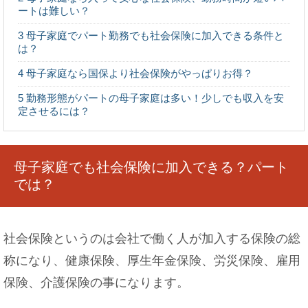
ートは難しい？
3
母子家庭でパート勤務でも社会保険に加入できる条件と
は？
神社のお祭りで祝儀を持参する際に知っておくべ
4
母子家庭なら国保より社会保険がやっぱりお得？
きマナー
5
勤務形態がパートの母子家庭は多い！少しでも収入を安
定させるには？
好きな人が職場を辞めるときにできる対処法！恋
を実らせる方法
母子家庭でも社会保険に加入できる？パート
では？
社会保険というのは会社で働く人が加入する保険の総
焼きそばに入れる豚肉はどの部位が一番？専門家
の意見も
称になり、健康保険、厚生年金保険、労災保険、雇用
保険、介護保険の事になります。