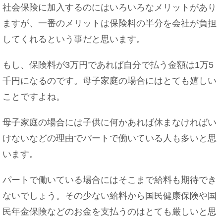
社会保険に加入するのにはいろいろなメリットがあり
褒め言葉として女性に使える四字熟語をご紹介
ますが、一番のメリットは保険料の半分を会社が負担
してくれるという事だと思います。
もし、保険料が3万円であれば自分で払う金額は1万5
千円になるのです。母子家庭の場合にはとても嬉しい
オンリーワンの意味とは？恋愛する上で大切なこ
とを学ぼう
ことですよね。
母子家庭の場合には子供に何かあれば休まなければい
けないなどの理由でパートで働いている人も多いと思
数学が得意な人が向いている職業は？理数系に強
います。
い人の特徴
パートで働いている場合にはそこまで給料も期待でき
ないでしょう。その少ない給料から国民健康保険や国
民年金保険などのお金を支払うのはとても厳しいと思
付き合う前に旅行をした場合部屋は○○取るように
しよう！