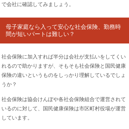
で会社に確認してみましょう。
1週間で5キロも太った！原因やお勧めの飲み物、
運動法をご紹介
母子家庭なら入って安心な社会保険、勤務時
間が短いパートは難しい？
電車でイケメンが隣に！冷静な女性も内心は喜び
社会保険に加入すれば半分は会社が支払いをしてくい
でいっぱい
れるので助かりますが、そもそも社会保険と国民健康
保険の違いというものをしっかり理解しているでしょ
うか？
吹奏楽部の男子は実はモテるという噂～吹奏楽部
男子の実態を調査
社会保険は協会けんぽや各社会保険組合で運営されて
いるのに対して、国民健康保険は市区町村役場が運営
しています。
コオロギの飼育・繁殖方法！繁殖の手順と育て