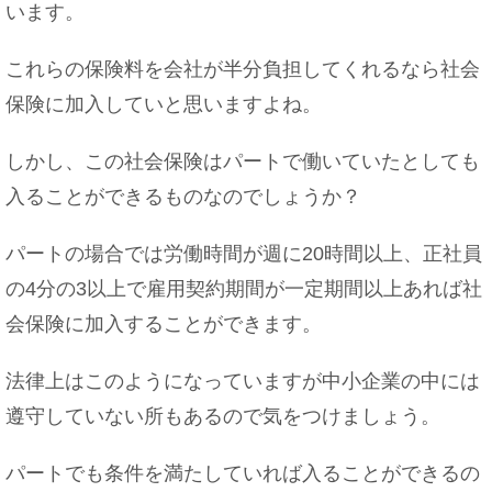
います。
これらの保険料を会社が半分負担してくれるなら社会
保険に加入していと思いますよね。
夜ご飯を食べないのは健康に良い！？その理由に
ついて
しかし、この社会保険はパートで働いていたとしても
入ることができるものなのでしょうか？
パートの場合では労働時間が週に20時間以上、正社員
中卒でも結婚できる？女性の学歴と結婚の関係に
ついて
の4分の3以上で雇用契約期間が一定期間以上あれば社
会保険に加入することができます。
法律上はこのようになっていますが中小企業の中には
カナヘビを初めて飼育する人は、与えるエサにつ
遵守していない所もあるので気をつけましょう。
いて理解しよう
パートでも条件を満たしていれば入ることができるの