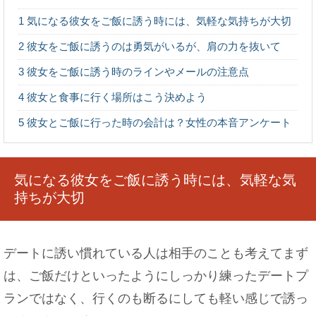
領収書を手書きにすべきかパソコンにすべきかで
1
気になる彼女をご飯に誘う時には、気軽な気持ちが大切
迷ったら・・・
2
彼女をご飯に誘うのは勇気がいるが、肩の力を抜いて
3
彼女をご飯に誘う時のラインやメールの注意点
4
彼女と食事に行く場所はこう決めよう
彼女の言葉がきつい！気の強い女性の特徴とは
5
彼女とご飯に行った時の会計は？女性の本音アンケート
気になる彼女をご飯に誘う時には、気軽な気
持ちが大切
付き合ってない男性から旅行に誘われたら部屋別
にすべきか
デートに誘い慣れている人は相手のことも考えてまず
は、ご飯だけといったようにしっかり練ったデートプ
色白の女性がモテるのはなぜ？色白女性の魅力に
ランではなく、行くのも断るにしても軽い感じで誘っ
ついて