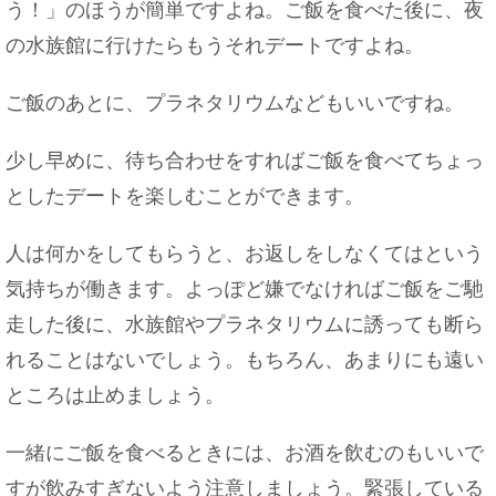
う！」のほうが簡単ですよね。ご飯を食べた後に、夜
る？の疑問を解決
の水族館に行けたらもうそれデートですよね。
ご飯のあとに、プラネタリウムなどもいいですね。
ハムスターが巣箱をひっくり返す習性と理由につ
いて
少し早めに、待ち合わせをすればご飯を食べてちょっ
としたデートを楽しむことができます。
人は何かをしてもらうと、お返しをしなくてはという
みりんはアルコール？飲酒運転で検挙される可能
気持ちが働きます。よっぽど嫌でなければご飯をご馳
性もあります！
走した後に、水族館やプラネタリウムに誘っても断ら
れることはないでしょう。もちろん、あまりにも遠い
ところは止めましょう。
セキセイインコが噛む！痛いほど噛む理由や、そ
の対処法をご紹介
一緒にご飯を食べるときには、お酒を飲むのもいいで
すが飲みすぎないよう注意しましょう。緊張している