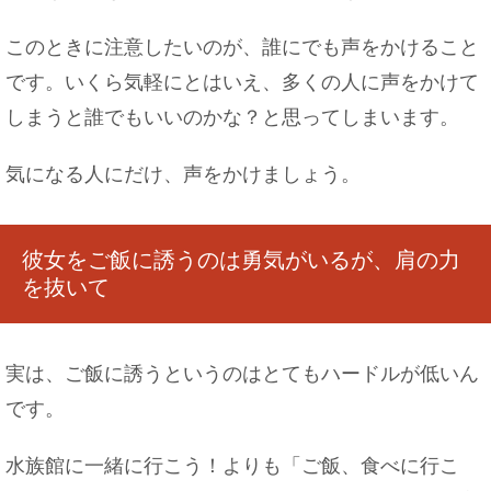
このときに注意したいのが、誰にでも声をかけること
車のペダルにペダルカバーを取り付けよう！その
やり方を解説！
です。いくら気軽にとはいえ、多くの人に声をかけて
しまうと誰でもいいのかな？と思ってしまいます。
気になる人にだけ、声をかけましょう。
ボケとツッコミの立ち位置は重要！？気を付ける
と良くなる理由
彼女をご飯に誘うのは勇気がいるが、肩の力
を抜いて
マニキュアの落とし方！皮膚にはみ出たものはこ
うしよう！
実は、ご飯に誘うというのはとてもハードルが低いん
です。
水族館に一緒に行こう！よりも「ご飯、食べに行こ
普通郵便で現金を送ったことがバレるとどうな