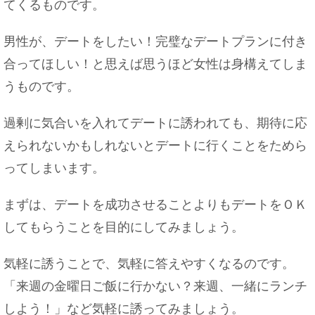
てくるものです。
男性が、デートをしたい！完璧なデートプランに付き
合ってほしい！と思えば思うほど女性は身構えてしま
夫が無職。こんな時、夫を妻の扶養にすることが
できます！
うものです。
過剰に気合いを入れてデートに誘われても、期待に応
えられないかもしれないとデートに行くことをためら
車がもし定員オーバーで交通事故を起こした場合
ってしまいます。
の保険金の謎
まずは、デートを成功させることよりもデートをＯＫ
してもらうことを目的にしてみましょう。
父子家庭の息子や娘はどんな性格に育つ？片親の
気軽に誘うことで、気軽に答えやすくなるのです。
子の特徴とは
「来週の金曜日ご飯に行かない？来週、一緒にランチ
しよう！」など気軽に誘ってみましょう。