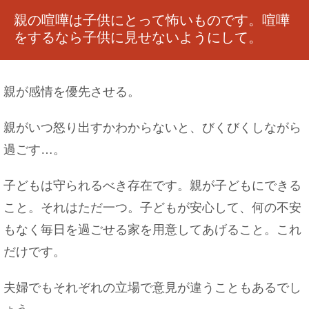
親の喧嘩は子供にとって怖いものです。喧嘩
をするなら子供に見せないようにして。
カナヘビを初めて飼育する人は、与えるエサにつ
いて理解しよう
親が感情を優先させる。
親がいつ怒り出すかわからないと、びくびくしながら
過ごす…。
数学が得意な人が向いている職業は？理数系に強
い人の特徴
子どもは守られるべき存在です。親が子どもにできる
こと。それはただ一つ。子どもが安心して、何の不安
もなく毎日を過ごせる家を用意してあげること。これ
片栗粉をクッキーに使うとどんな食感？片栗粉効
だけです。
果でサクサク♪
夫婦でもそれぞれの立場で意見が違うこともあるでし