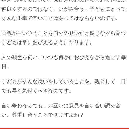
メイクが濃い女性の心理とは？男性から見たＮＧ
仲良くするのではなく、いがみ合う。子どもにとって
メイクとは
そんな不幸で辛いことはあってはならないのです。
両親が言い争うことを自分のせいだと感じながら育つ
子どもは常におびえるようになります。
ピアスの穴がふさがる期間は？ふさがった時の対
処法もご紹介！
人の顔色を伺い、いつも何かにおびえながら過ごす毎
日。
たこ焼きに入れるおすすめチーズ！こんな種類が
子どもがそんな思いをしていることを、親として一日
ＧＯＯＤ！
でも早く気付くべきなのです。
言い争わなくても、お互いに意見を言い合い認め合
い、尊重し合うことできますよね？
子猫が首輪を嫌がる時の対処法！首輪をつけた方
がいい理由