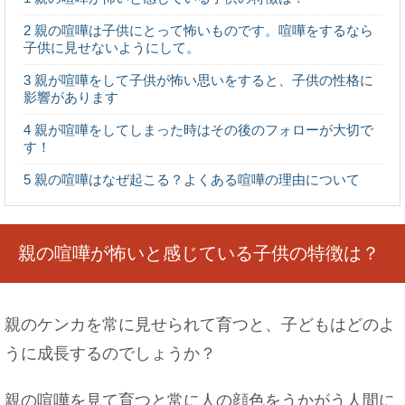
ばすためには
2
親の喧嘩は子供にとって怖いものです。喧嘩をするなら
子供に見せないようにして。
3
親が喧嘩をして子供が怖い思いをすると、子供の性格に
影響があります
好きな人が職場を辞めるときにできる対処法！恋
4
親が喧嘩をしてしまった時はその後のフォローが大切で
を実らせる方法
す！
5
親の喧嘩はなぜ起こる？よくある喧嘩の理由について
文化祭で教室の壁などを装飾したい！簡単にでき
る方法も紹介！
親の喧嘩が怖いと感じている子供の特徴は？
親のケンカを常に見せられて育つと、子どもはどのよ
A型女性の別れ方は？A型女性の恋愛傾向と恋を失
うに成長するのでしょうか？
いやすい場面
親の喧嘩を見て育つと常に人の顔色をうかがう人間に