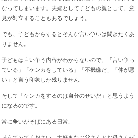
なってしまいます。夫婦として子どもの親として、意
見が対立することもあるでしょう。
おいしいおにぎりは握り方じゃない！？ご飯の炊
き方がポイント
でも、子どもからするとそんな言い争いは聞きたくあ
りません。
子どもは言い争う内容がわからないので、「言い争っ
セミダブルに大人２人はキツイ！ホテルの「セミ
ダブル」の意味
ている」「ケンカをしている」「不機嫌だ」「仲が悪
い」と言う印象しか残りません。
そして「ケンカをするのは自分のせいだ」と思うよう
バイトの休みを取って旅行に行きたい時はこうし
になるのです。
よう
常に争いがそばにある日常。
考えてみてください。大好きなお父さんとお母さんが