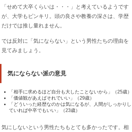
「せめて大卒くらいは・・・」と考えているようです
ピアスの穴がふさがる期間は？ふさがった時の対
が、大学もピンキリ。頭の良さや教養の深さは、学歴
処法もご紹介！
だけでは推し量れません。
では反対に「気にならない」という男性たちの理由を
見てみましょう。
たこ焼きに入れるおすすめチーズ！こんな種類が
ＧＯＯＤ！
気にならない派の意見
子猫が首輪を嫌がる時の対処法！首輪をつけた方
「相手に求めるほど自分も大したことないから」（25歳）
がいい理由
「価値観があえばそれでいい」（29歳）
「どういった経歴なのかは気になるが、人間がしっかりし
ていれば中卒でもいい」（23歳）
気にしないという男性たちもとても多かったです。相
カナヘビを初めて飼育する人は、与えるエサにつ