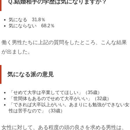
Ｑ.結婚相手の学歴は気になりますか？
気になる 31.8％
気にならない 68.2％
セミダブルに大人２人はキツイ！ホテルの「セミ
ダブル」の意味
働く男性たちに上記の質問をしたところ、こんな結果
が出ました。
バイトの休みを取って旅行に行きたい時はこうし
よう
気になる派の意見
「せめて大学は卒業しててほしい」（35歳）
「世間体もあるのでせめて大卒がいい」（32歳）
「できれば大卒以上がいい。あまりにも勉強ができない女
メイクが濃い女性の心理とは？男性から見たＮＧ
性は苦手なので」（33歳）
メイクとは
女性に対して、ある程度の頭の良さを求める男性は、