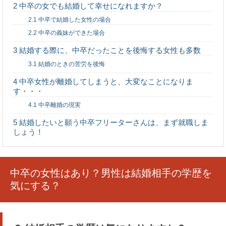
2
中卒の女でも結婚して幸せになれますか？
好きな人が職場を辞めるときにできる対処法！恋
2.1
中卒で結婚した女性の場合
を実らせる方法
2.2
中卒の義妹ができた場合
3
結婚する際に、中卒だったことを後悔する女性も多数
3.1
結婚のときの苦労を後悔
文化祭で教室の壁などを装飾したい！簡単にでき
4
中卒女性が離婚してしまうと、大変なことになりま
る方法も紹介！
す・・・
4.1
中卒離婚の現実
5
結婚したいと願う中卒フリーターさんは、まず就職しま
しょう！
A型女性の別れ方は？A型女性の恋愛傾向と恋を失
いやすい場面
中卒の女性はあり？男性は結婚相手の学歴を
気にする？
おいしいおにぎりは握り方じゃない！？ご飯の炊
き方がポイント