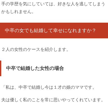
いて理解しよう
手の学歴を気にしていては、好きな人を逃してしまう
かもしれません。
数学が得意な人が向いている職業は？理数系に強
中卒の女でも結婚して幸せになれますか？
い人の特徴
２人の女性のケースを紹介します。
片栗粉をクッキーに使うとどんな食感？片栗粉効
果でサクサク♪
中卒で結婚した女性の場合
「私は、中卒で結婚し今は１才の娘のママです。
飼い猫が脱走した夢を見たら、こんな意味かもし
れませんよ！
夫は優しく私のことを常に思いやってくれています。