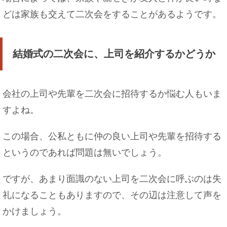
書類に印鑑を押す際の正しい位置とキレイに押す
どは家族も交えて二次会をすることがあるようです。
ポイント！
結婚式の二次会に、上司を紹介するかどうか
文化祭で教室の壁などを装飾したい！簡単にでき
る方法も紹介！
会社の上司や先輩を二次会に招待するか悩む人もいま
すよね。
この場合、公私ともに仲の良い上司や先輩を招待する
コンビニで領収書をもらう時の宛名について解説
します！
というのであれば問題は無いでしょう。
ですが、あまり面識のない上司を二次会に呼ぶのは失
礼になることもありますので、その辺は注意して声を
女子からいい匂いがしてくるのはなぜ！？いい香
かけましょう。
りの残し方