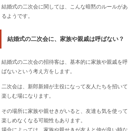
結婚式の二次会に関しては、こんな暗黙のルールがあ
るようです。
自転車通勤の交通費・・・雨で電車等を使った場
合について
結婚式の二次会に、家族や親戚は呼ばない？
カナヘビを初めて飼育する人は、与えるエサにつ
結婚式の二次会の招待客は、基本的に家族や親戚を呼
いて理解しよう
ばないという考え方をします。
二次会は、新郎新婦が主役になって友人たちを招いて
楽しむ場になります。
彼氏が体調不良だと言ってドタキャンしたけど、
嘘だった！
その場所に家族や親せきがいると、友達も気を使って
楽しめなくなる可能性もあります。
場合によっては、家族や親せきが友人と仲が良い時な