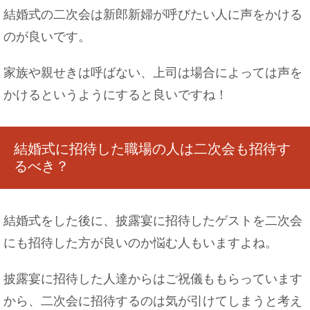
結婚式の二次会は新郎新婦が呼びたい人に声をかける
のが良いです。
髪を黒染めスプレーで染める時の注意点と衣服に
家族や親せきは呼ばない、上司は場合によっては声を
ついた時の対処法
かけるというようにすると良いですね！
結婚式に招待した職場の人は二次会も招待す
猫の避妊手術や抜糸後の気になる注意点などをご
紹介！
るべき？
結婚式をした後に、披露宴に招待したゲストを二次会
水泳で筋肉痛・・・クロールで脇が痛くなる場合
にも招待した方が良いのか悩む人もいますよね。
の対策法！
披露宴に招待した人達からはご祝儀ももらっています
から、二次会に招待するのは気が引けてしまうと考え