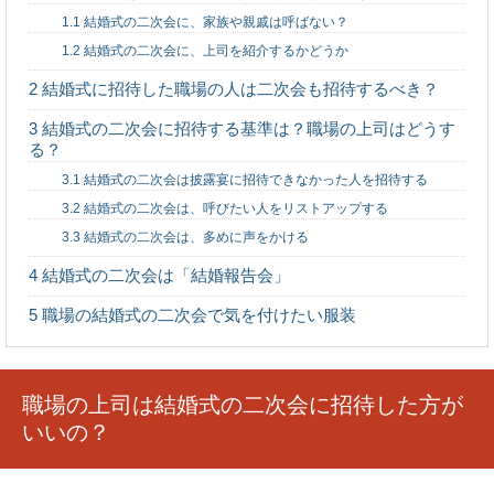
る練習メニューを
1.1
結婚式の二次会に、家族や親戚は呼ばない？
1.2
結婚式の二次会に、上司を紹介するかどうか
2
結婚式に招待した職場の人は二次会も招待するべき？
3
結婚式の二次会に招待する基準は？職場の上司はどうす
彼女の言葉がきつい！気の強い女性の特徴とは
る？
3.1
結婚式の二次会は披露宴に招待できなかった人を招待する
3.2
結婚式の二次会は、呼びたい人をリストアップする
3.3
結婚式の二次会は、多めに声をかける
4
結婚式の二次会は「結婚報告会」
ボケとツッコミの立ち位置は重要！？気を付ける
と良くなる理由
5
職場の結婚式の二次会で気を付けたい服装
職場の上司は結婚式の二次会に招待した方が
アパートの契約更新は無職だとダメ？気になる賃
いいの？
貸契約