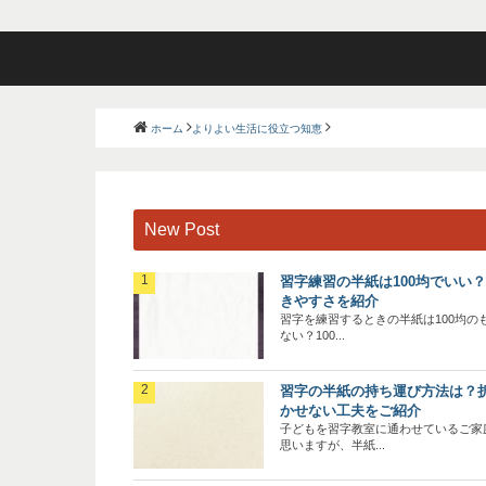
ホーム
よりよい生活に役立つ知恵
New Post
習字練習の半紙は100均でいい
きやすさを紹介
習字を練習するときの半紙は100均の
ない？100...
習字の半紙の持ち運び方法は？
かせない工夫をご紹介
子どもを習字教室に通わせているご家
思いますが、半紙...