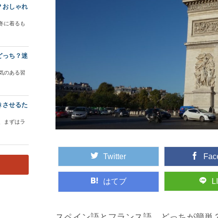
？おしゃれ
冬に着るも
どっち？迷
気のある習
きさせるた
、まずはラ
Twitter
Fac
はてブ
L
スペイン語とフランス語、どっちが簡単