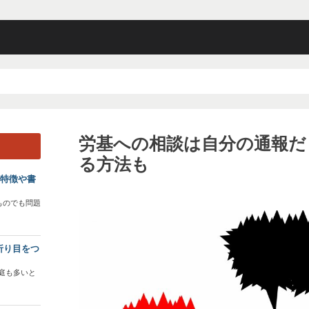
労基への相談は自分の通報だ
る方法も
？特徴や書
ものでも問題
折り目をつ
庭も多いと