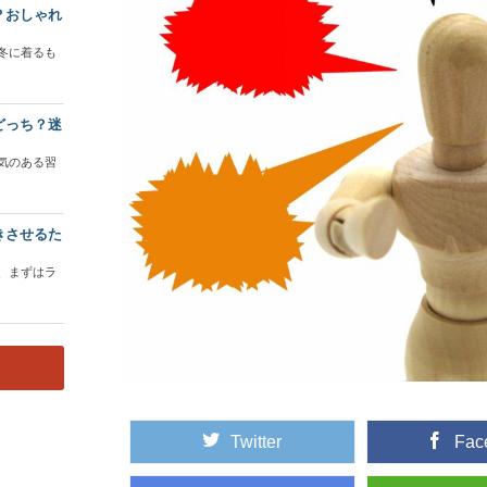
？おしゃれ
冬に着るも
どっち？迷
気のある習
きさせるた
、まずはラ
Twitter
Fac