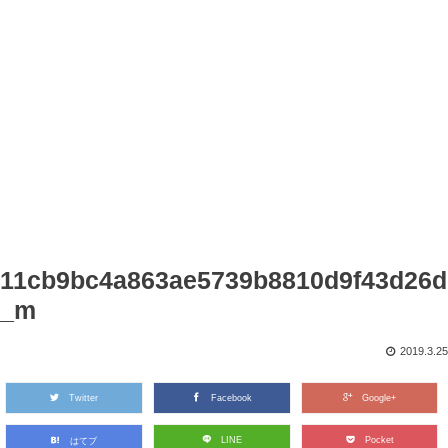
11cb9bc4a863ae5739b8810d9f43d26d
_m
2019.3.25
Twitter
Facebook
Google+
LINE
Pocket
はてブ