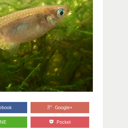
ebook
Google+
INE
Pocket