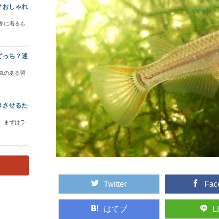
？おしゃれ
冬に着るも
どっち？迷
気のある習
きさせるた
、まずはラ
Twitter
Fac
はてブ
L