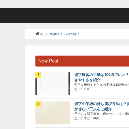
ホーム
動物やペットの知恵
New Post
習字練習の半紙は100均でいい
きやすさを紹介
習字を練習するときの半紙は100均の
ない？100...
習字の半紙の持ち運び方法は？
かせない工夫をご紹介
子どもを習字教室に通わせているご家
思いますが、半紙...