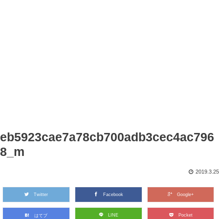
eb5923cae7a78cb700adb3cec4ac796
8_m
2019.3.25
Twitter
Facebook
Google+
LINE
Pocket
はてブ