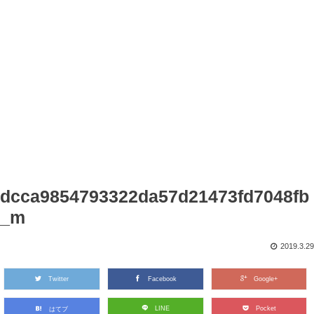
dcca9854793322da57d21473fd7048fb
_m
2019.3.29
Twitter
Facebook
Google+
LINE
Pocket
はてブ