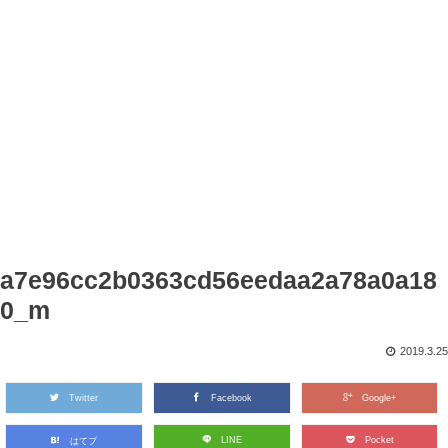
a7e96cc2b0363cd56eedaa2a78a0a18
0_m
2019.3.25
Twitter
Facebook
Google+
LINE
Pocket
はてブ