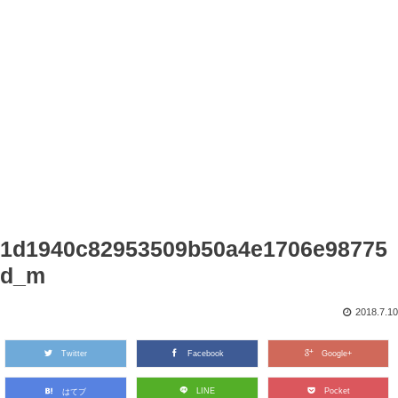
1d1940c82953509b50a4e1706e98775
d_m
2018.7.10
Twitter
Facebook
Google+
LINE
Pocket
はてブ