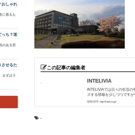
？おしゃれ
冬に着るも
どっち？迷
気のある習
きさせるた
この記事の編集者
、まずはラ
INTELIVIA
INTELIVIAでは日々の
スする情報を少しづつですが
WEB SITE : http://intelivia.jp/
-