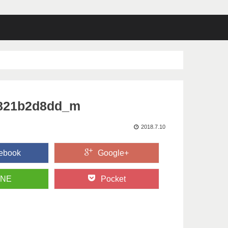
821b2d8dd_m
2018.7.10
ebook
Google+
INE
Pocket