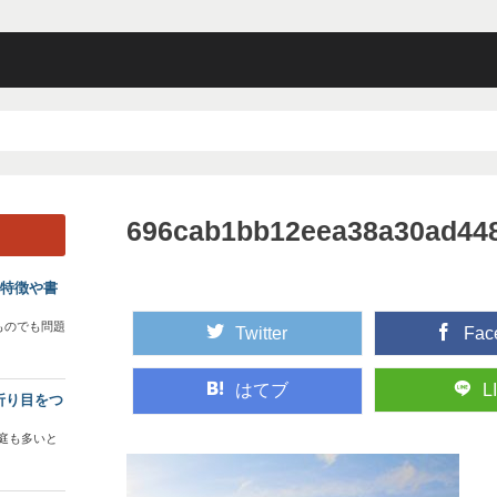
696cab1bb12eea38a30ad44
？特徴や書
ものでも問題
Twitter
Fac
はてブ
L
折り目をつ
庭も多いと