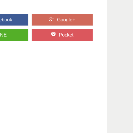
ebook
Google+
INE
Pocket