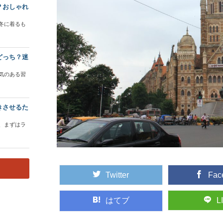
？おしゃれ
冬に着るも
どっち？迷
気のある習
きさせるた
、まずはラ
Twitter
Fac
はてブ
L