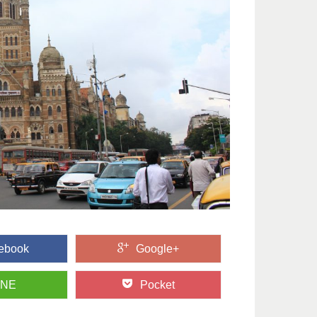
ebook
Google+
INE
Pocket