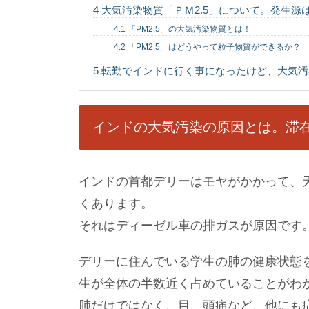
4
大気汚染物質「ＰＭ2.5」について。発生源
4.1
「PM2.5」の大気汚染物質とは！
4.2
「PM2.5」はどうやって粒子物質ができるか？
5
転勤でインドに行く事になったけど、大気汚
インドの大気汚染の原因とは。滞
インドの首都デリーはモヤがかかって、
くあります。
それはディーゼル車の排ガスが原因です
デリーに住んでいる学生の肺の健康状態
生が全体の半数近く占めていることがわ
肺だけではなく、目、頭痛など、他にも