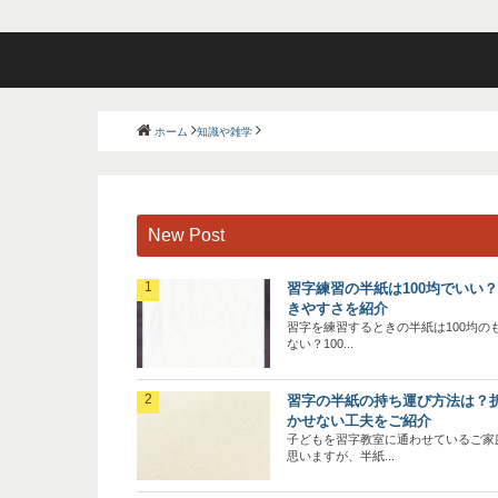
ホーム
知識や雑学
New Post
習字練習の半紙は100均でいい
きやすさを紹介
習字を練習するときの半紙は100均の
ない？100...
習字の半紙の持ち運び方法は？
かせない工夫をご紹介
子どもを習字教室に通わせているご家
思いますが、半紙...