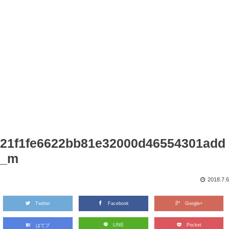
21f1fe6622bb81e32000d46554301add
_m
2018.7.6
Twitter
Facebook
Google+
LINE
Pocket
はてブ