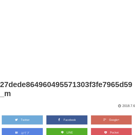
27dede864960495571303f3fe7965d59
_m
2018.7.6
Twitter
Facebook
Google+
LINE
Pocket
はてブ