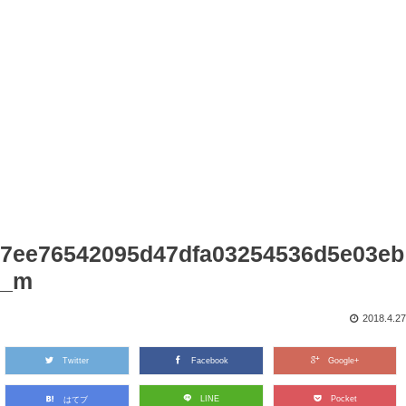
7ee76542095d47dfa03254536d5e03eb
_m
2018.4.27
Twitter
Facebook
Google+
LINE
Pocket
はてブ