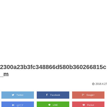
2300a23b3fc348866d580b360266815c
_m
2018.4.27
Twitter
Facebook
Google+
LINE
Pocket
はてブ