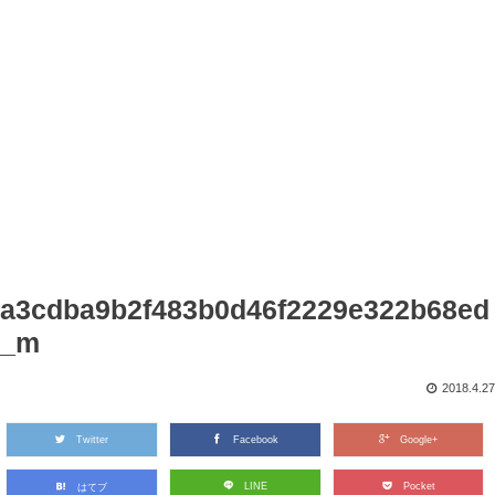
a3cdba9b2f483b0d46f2229e322b68ed
_m
2018.4.27
Twitter
Facebook
Google+
LINE
Pocket
はてブ