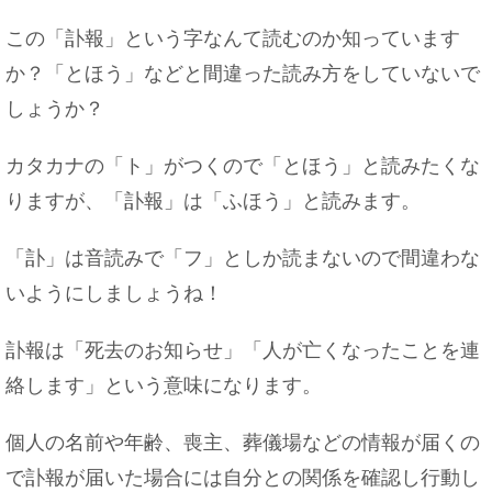
この「訃報」という字なんて読むのか知っています
か？「とほう」などと間違った読み方をしていないで
しょうか？
布をアクリル絵の具で染める方法！必要なものや
手順を解説
カタカナの「ト」がつくので「とほう」と読みたくな
りますが、「訃報」は「ふほう」と読みます。
電車でイケメンが隣に！冷静な女性も内心は喜び
「訃」は音読みで「フ」としか読まないので間違わな
でいっぱい
いようにしましょうね！
訃報は「死去のお知らせ」「人が亡くなったことを連
絡します」という意味になります。
色白の女性がモテるのはなぜ？色白女性の魅力に
ついて
個人の名前や年齢、喪主、葬儀場などの情報が届くの
で訃報が届いた場合には自分との関係を確認し行動し