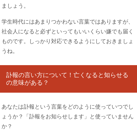
ましょう。
習字の半紙の持ち運び方法は？折り目をつかせな
い工夫をご紹介
学生時代にはあまりつかわない言葉ではありますが、
社会人になると必ずといってもいいくらい嫌でも届く
ものです。しっかり対応できるようにしておきましょ
うね。
付き合ってない男性から旅行に誘われたら部屋別
にすべきか
訃報の言い方について！亡くなると知らせる
の意味がある？
世界の人種の種類とは？それぞれの特徴について
徹底調査！
あなたは訃報という言葉をどのように使っていつでし
ょうか？「訃報をお知らせします」と使っていません
か？
夫が無職。こんな時、夫を妻の扶養にすることが