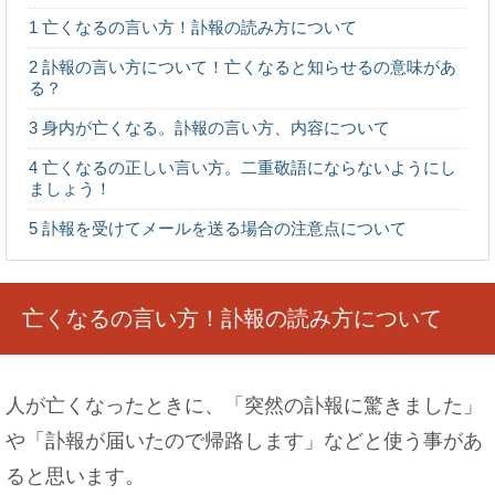
マニキュアの落とし方！皮膚にはみ出たものはこ
1
亡くなるの言い方！訃報の読み方について
うしよう！
2
訃報の言い方について！亡くなると知らせるの意味があ
る？
3
身内が亡くなる。訃報の言い方、内容について
4
亡くなるの正しい言い方。二重敬語にならないようにし
コオロギの飼育・繁殖方法！繁殖の手順と育て
ましょう！
方・孵化しない原因
5
訃報を受けてメールを送る場合の注意点について
中卒でも結婚できる？女性の学歴と結婚の関係に
亡くなるの言い方！訃報の読み方について
ついて
人が亡くなったときに、「突然の訃報に驚きました」
や「訃報が届いたので帰路します」などと使う事があ
水泳で筋肉痛・・・クロールで脇が痛くなる場合
ると思います。
の対策法！