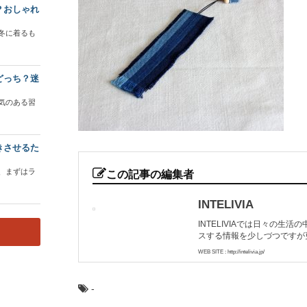
？おしゃれ
冬に着るも
どっち？迷
気のある習
きさせるた
、まずはラ
この記事の編集者
INTELIVIA
INTELIVIAでは日々の
スする情報を少しづつですが
WEB SITE : http://intelivia.jp/
-