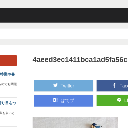
4aeed3ec1411bca1ad5fa56
？特徴や書
ものでも問題
Twitter
Fac
はてブ
L
折り目をつ
庭も多いと