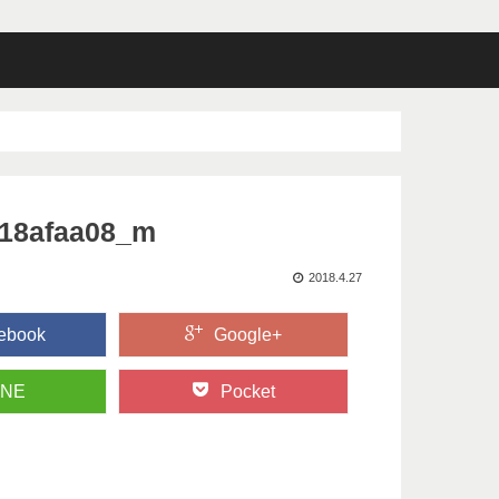
c18afaa08_m
2018.4.27
ebook
Google+
INE
Pocket