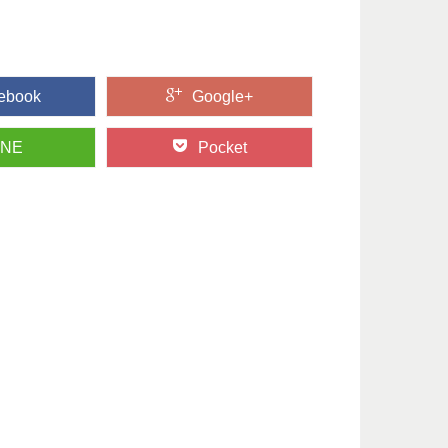
ebook
Google+
INE
Pocket