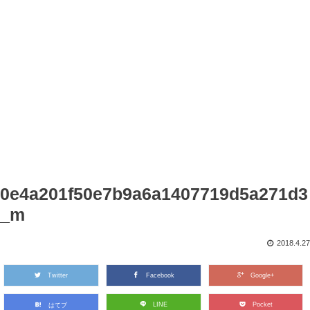
0e4a201f50e7b9a6a1407719d5a271d3
_m
2018.4.27
Twitter
Facebook
Google+
LINE
Pocket
はてブ