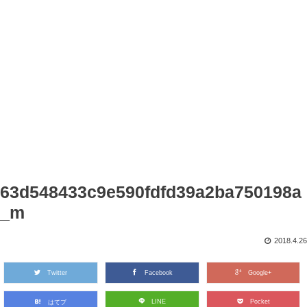
63d548433c9e590fdfd39a2ba750198a
_m
2018.4.26
Twitter
Facebook
Google+
LINE
Pocket
はてブ