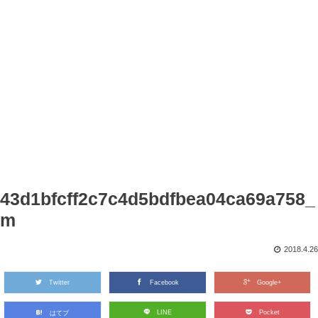
43d1bfcff2c7c4d5bdfbea04ca69a758_
m
2018.4.26
Twitter
Facebook
Google+
LINE
Pocket
はてブ