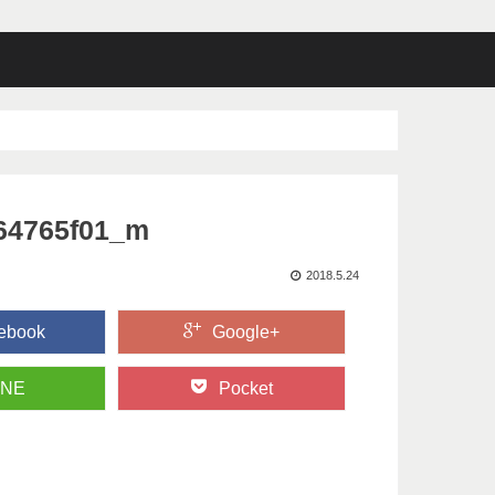
64765f01_m
2018.5.24
ebook
Google+
INE
Pocket