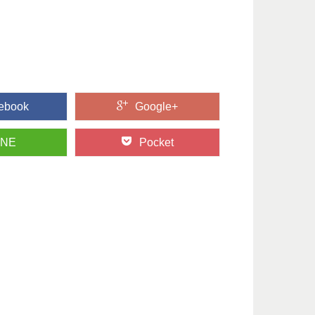
ebook
Google+
INE
Pocket