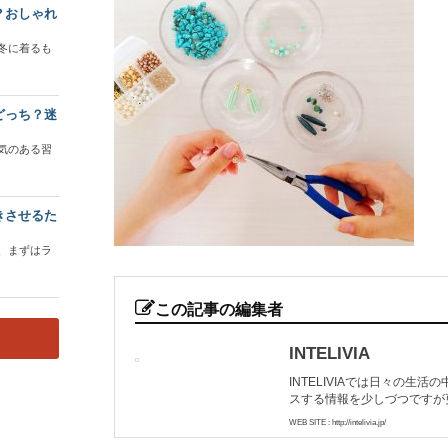
？おしゃれ
冬に着るも
どっち？迷
気のある習
きさせるた
、まずはラ
この記事の編集者
INTELIVIA
INTELIVIAでは日々の
スする情報を少しづつですが
WEB SITE : http://intelivia.jp/