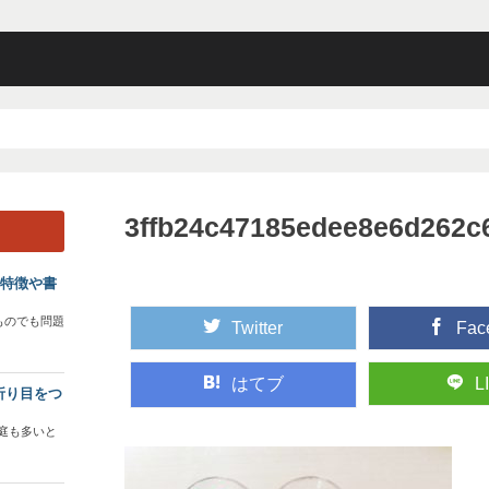
3ffb24c47185edee8e6d262c
？特徴や書
ものでも問題
Twitter
Fac
はてブ
L
折り目をつ
庭も多いと