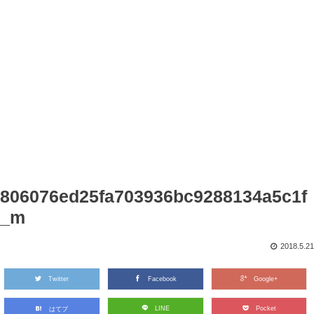
806076ed25fa703936bc9288134a5c1f
_m
2018.5.21
Twitter
Facebook
Google+
LINE
Pocket
はてブ