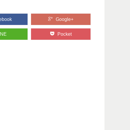
ebook
Google+
INE
Pocket