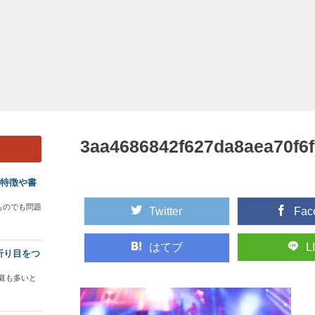
3aa4686842f627da8aea70f6
？特徴や書
ものでも問題
Twitter
Fac
はてブ
L
折り目をつ
庭も多いと