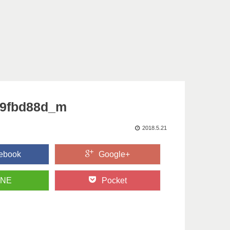
f9fbd88d_m
2018.5.21
ebook
Google+
INE
Pocket