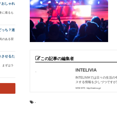
？おしゃれ
冬に着るも
どっち？迷
気のある習
きさせるた
この記事の編集者
、まずはラ
INTELIVIA
INTELIVIAでは日々の
スする情報を少しづつですが
WEB SITE : http://intelivia.jp/
-