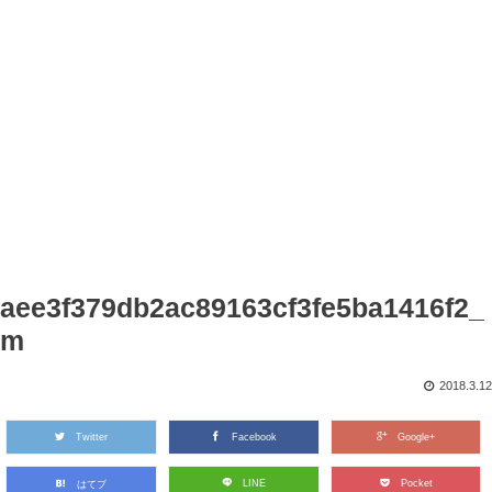
aee3f379db2ac89163cf3fe5ba1416f2_
m
2018.3.12
Twitter
Facebook
Google+
LINE
Pocket
はてブ