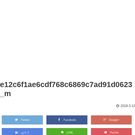
e12c6f1ae6cdf768c6869c7ad91d0623
_m
2018.3.12
Twitter
Facebook
Google+
LINE
Pocket
はてブ