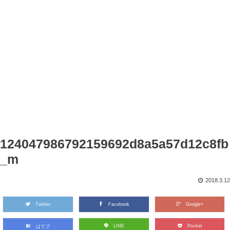
124047986792159692d8a5a57d12c8fb
_m
2018.3.12
Twitter
Facebook
Google+
LINE
Pocket
はてブ