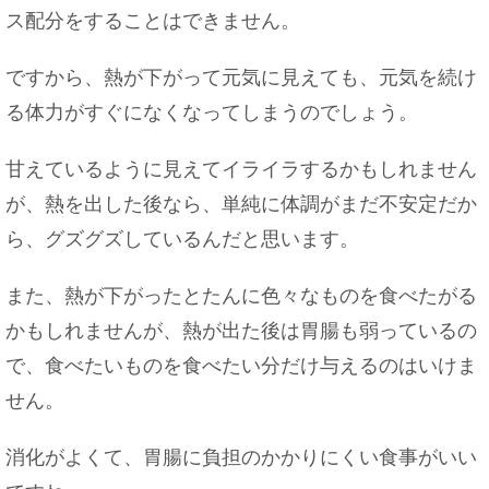
やり方を解説！
ス配分をすることはできません。
ですから、熱が下がって元気に見えても、元気を続け
る体力がすぐになくなってしまうのでしょう。
忘年会の会費の集め方は？上司は多め？上手に徴
収する方法
甘えているように見えてイライラするかもしれません
が、熱を出した後なら、単純に体調がまだ不安定だか
ら、グズグズしているんだと思います。
習字の半紙の持ち運び方法は？折り目をつかせな
また、熱が下がったとたんに色々なものを食べたがる
い工夫をご紹介
かもしれませんが、熱が出た後は胃腸も弱っているの
で、食べたいものを食べたい分だけ与えるのはいけま
せん。
赤ちゃんがミルクから牛乳へ切り替えする時期や
注意点をご紹介
消化がよくて、胃腸に負担のかかりにくい食事がいい