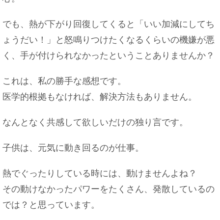
でも、熱が下がり回復してくると「いい加減にしてち
ょうだい！」と怒鳴りつけたくなるくらいの機嫌が悪
黄ばんでしまった白ジーンズを漂白してもいい？
く、手が付けられなかったということありませんか？
汚れ落としの方法
これは、私の勝手な感想です。
医学的根拠もなければ、解決方法もありません。
みりんはアルコール？飲酒運転で検挙される可能
なんとなく共感して欲しいだけの独り言です。
性もあります！
子供は、元気に動き回るのが仕事。
熱でぐったりしている時には、動けませんよね？
人身事故の罰金の通知が来ない・・・実は地域に
よって違う！
その動けなかったパワーをたくさん、発散しているの
では？と思っています。