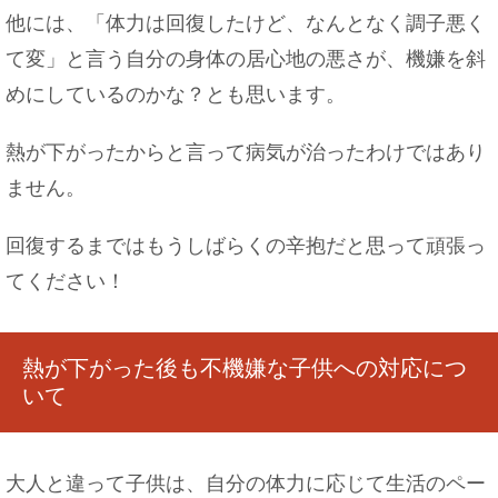
他には、「体力は回復したけど、なんとなく調子悪く
髪の毛は一ヶ月に2センチ伸びるって本当？平均は
て変」と言う自分の身体の居心地の悪さが、機嫌を斜
○センチ！
めにしているのかな？とも思います。
熱が下がったからと言って病気が治ったわけではあり
ません。
バレエの柔軟が痛い！必要性や上達のための効果
的な柔軟のコツ
回復するまではもうしばらくの辛抱だと思って頑張っ
てください！
意外と知らない！？みりんと砂糖の違いや使い分
けについて
熱が下がった後も不機嫌な子供への対応につ
いて
大人と違って子供は、自分の体力に応じて生活のペー
車のペダルにペダルカバーを取り付けよう！その