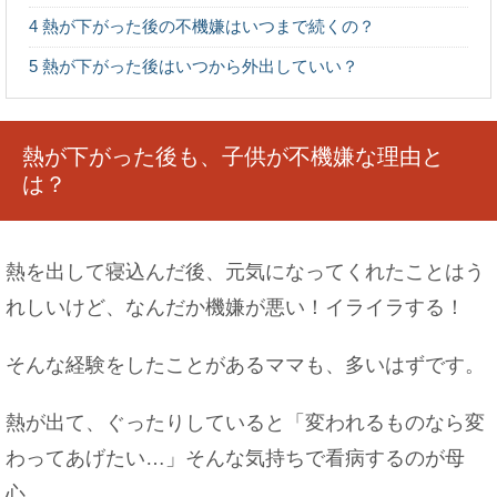
4
熱が下がった後の不機嫌はいつまで続くの？
電車でイケメンが隣に！冷静な女性も内心は喜び
でいっぱい
5
熱が下がった後はいつから外出していい？
熱が下がった後も、子供が不機嫌な理由と
吹奏楽部の男子は実はモテるという噂～吹奏楽部
は？
男子の実態を調査
熱を出して寝込んだ後、元気になってくれたことはう
れしいけど、なんだか機嫌が悪い！イライラする！
コオロギの飼育・繁殖方法！繁殖の手順と育て
方・孵化しない原因
そんな経験をしたことがあるママも、多いはずです。
熱が出て、ぐったりしていると「変われるものなら変
わってあげたい…」そんな気持ちで看病するのが母
バイクとスクーターの違いや乗り方についてをご
紹介
心。