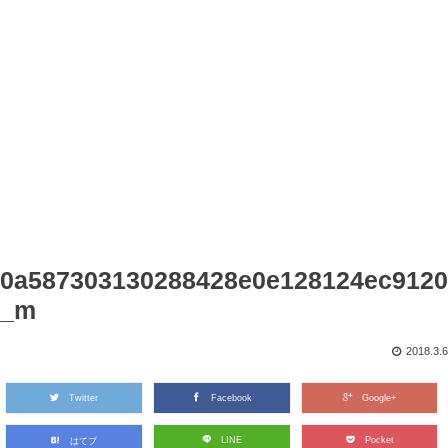
0a587303130288428e0e128124ec9120
_m
2018.3.6
Twitter
Facebook
Google+
LINE
Pocket
はてブ