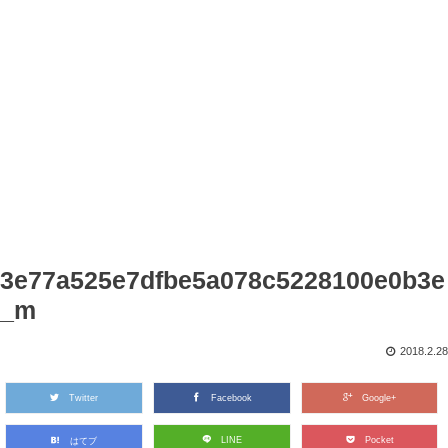
3e77a525e7dfbe5a078c5228100e0b3e
_m
2018.2.28
Twitter
Facebook
Google+
LINE
Pocket
はてブ