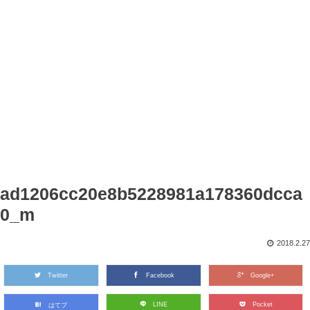
ad1206cc20e8b5228981a178360dcca
0_m
2018.2.27
Twitter
Facebook
Google+
LINE
Pocket
はてブ