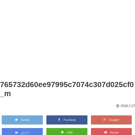
765732d60ee97995c7074c307d025cf0
_m
2018.2.27
Twitter
Facebook
Google+
LINE
Pocket
はてブ