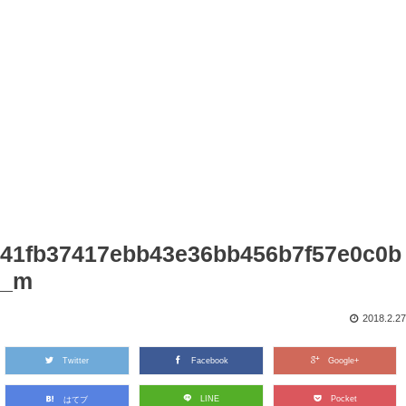
41fb37417ebb43e36bb456b7f57e0c0b
_m
2018.2.27
Twitter
Facebook
Google+
LINE
Pocket
はてブ