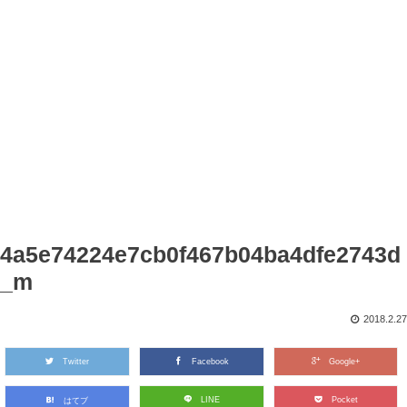
4a5e74224e7cb0f467b04ba4dfe2743d
_m
2018.2.27
Twitter
Facebook
Google+
LINE
Pocket
はてブ