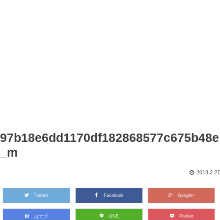
97b18e6dd1170df182868577c675b48e
_m
2018.2.27
Twitter
Facebook
Google+
LINE
Pocket
はてブ