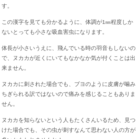
す。
この漢字を見ても分かるように、体調が1㎜程度しか
飼い猫が脱走した夢を見たら、こんな意味かもし
れませんよ！
ないとっても小さな吸血害虫になります。
体長が小さいうえに、飛んでいる時の羽音もしないの
で、ヌカカが近くにいてもなかなか気が付くことは出
片栗粉をクッキーに使うとどんな食感？片栗粉効
来ません。
果でサクサク♪
ヌカカに刺された場合でも、ブヨのように皮膚が噛み
ちぎられる訳ではないので痛みを感じることもありま
せん。
好きな人が職場を辞めるときにできる対処法！恋
を実らせる方法
ヌカカを知らないという人もたくさんいるため、見つ
けた場合でも、その虫が刺すなんて思わない人の方が