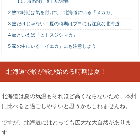
1.1
北海道の蚊、ヌカカの特徴
2
蚊の時期は気を付けて！北海道にいる「ヌカカ」
3
蚊だけじゃない！夏の時期はブヨにも注意な北海道
A型女性の別れ方は？A型女性の恋愛傾向と恋を失
4
蚊といえば「ヒトスジシマカ」
いやすい場面
5
家の中にいる「イエカ」にも注意しよう
北海道で蚊が飛び始める時期は夏！
文化祭で教室の壁などを装飾したい！簡単にでき
る方法も紹介！
北海道は夏の気温もそれほど高くならないため、本州
に比べると過ごしやすいと思うかもしれませんね。
おいしいおにぎりは握り方じゃない！？ご飯の炊
き方がポイント
ですが、北海道にはとっても広大な大自然がありま
す。