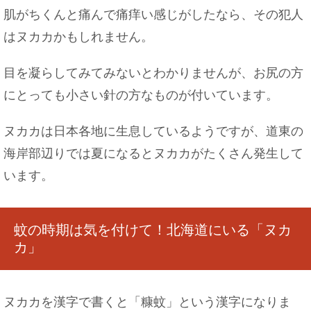
がいい理由
肌がちくんと痛んで痛痒い感じがしたなら、その犯人
はヌカカかもしれません。
目を凝らしてみてみないとわかりませんが、お尻の方
ピアスの穴がふさがる期間は？ふさがった時の対
にとっても小さい針の方なものが付いています。
処法もご紹介！
ヌカカは日本各地に生息しているようですが、道東の
海岸部辺りでは夏になるとヌカカがたくさん発生して
います。
カナヘビを初めて飼育する人は、与えるエサにつ
いて理解しよう
蚊の時期は気を付けて！北海道にいる「ヌカ
カ」
数学が得意な人が向いている職業は？理数系に強
い人の特徴
ヌカカを漢字で書くと「糠蚊」という漢字になりま