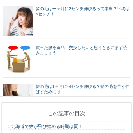
髪の毛は一ヶ月に2センチ伸びるって本当？平均は
○センチ！
買った服を返品、交換したいと思うときにまず読
みましょう
髪の毛は1ヶ月に何センチ伸びる？髪の毛を早く伸
ばすためには
この記事の目次
親が貸したお金を返さない、親の借金が発覚した
1
北海道で蚊が飛び始める時期は夏！
時の対処法