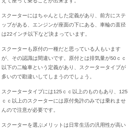
えて座って乗ることが出来ます。
忘年会の会費の集め方は？上司は多め？上手に徴
収する方法
スクーターにはちゃんとした定義があり、前方にステ
ップがある、エンジンが座面の下にある、車輪の直径
は22インチ以下など決まっています。
意外と知らない！？みりんと砂糖の違いや使い分
スクーターも原付の一種だと思っている人もいます
けについて
が、その認識は間違いです。原付とは排気量が50ｃｃ
以下の二輪車という定義があり、スクータータイプが
多いので勘違いしてしまうのでしょう。
車のペダルにペダルカバーを取り付けよう！その
やり方を解説！
スクータータイプには125ｃｃ以上のものもあり、125
ｃｃ以上のスクーターには原付免許のみでは乗れませ
んので注意が必要です。
オンリーワンの意味とは？恋愛する上で大切なこ
スクーターを選ぶメリットは日常生活の汎用性が高い
とを学ぼう