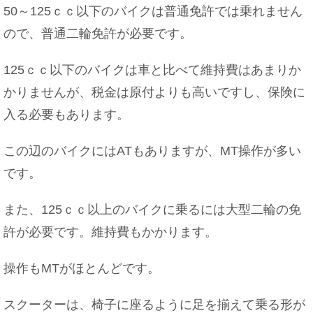
50～125ｃｃ以下のバイクは普通免許では乗れません
ので、普通二輪免許が必要です。
焼きそばに入れる豚肉はどの部位が一番？専門家
の意見も
125ｃｃ以下のバイクは車と比べて維持費はあまりか
かりませんが、税金は原付よりも高いですし、保険に
入る必要もあります。
水泳で筋肉痛・・・クロールで脇が痛くなる場合
の対策法！
この辺のバイクにはATもありますが、MT操作が多い
です。
また、125ｃｃ以上のバイクに乗るには大型二輪の免
夜ご飯を食べないのは健康に良い！？その理由に
許が必要です。維持費もかかります。
ついて
操作もMTがほとんどです。
スクーターは、椅子に座るように足を揃えて乗る形が
中卒でも結婚できる？女性の学歴と結婚の関係に