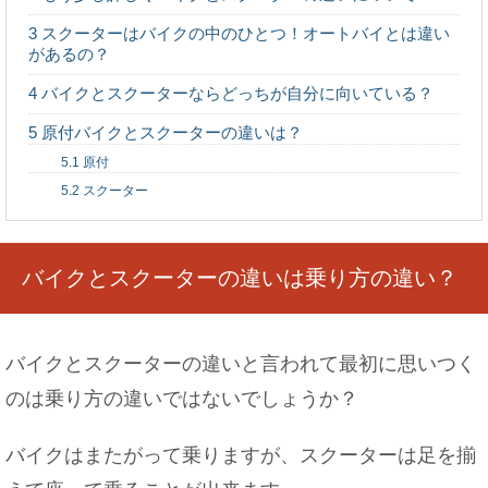
3
スクーターはバイクの中のひとつ！オートバイとは違い
があるの？
4
バイクとスクーターならどっちが自分に向いている？
髪の毛は一ヶ月に2センチ伸びるって本当？平均は
○センチ！
5
原付バイクとスクーターの違いは？
5.1
原付
5.2
スクーター
みりんはアルコール？飲酒運転で検挙される可能
性もあります！
バイクとスクーターの違いは乗り方の違い？
バイクとスクーターの違いと言われて最初に思いつく
人身事故の罰金の通知が来ない・・・実は地域に
のは乗り方の違いではないでしょうか？
よって違う！
バイクはまたがって乗りますが、スクーターは足を揃