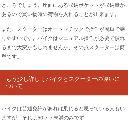
ところでしょう。座面にある収納ポケットが収納量が
あるので買い物時の荷物を入れることが出来ます。
また、スクーターはオートマチックで操作が簡単で乗
赤ちゃんがミルクから牛乳へ切り替えする時期や
注意点をご紹介
りやすいです。バイクはマニュアル操作が必要で慣れ
るまで大変かもしれませんが、その点スクーターは簡
単です。
別居中に子供の扶養を変更したい！手続きや注意
点
もう少し詳しくバイクとスクーターの違いに
ついて
コオロギの飼育・繁殖方法！繁殖の手順と育て
バイクは普通免許があれば乗れると思っている人もい
方・孵化しない原因
ますが、それは50ｃｃ未満のみです。